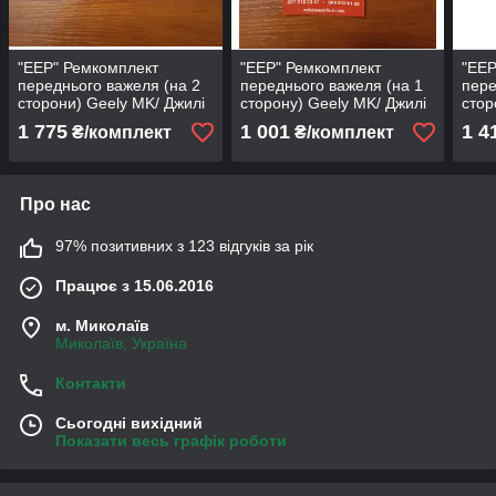
"EEP" Ремкомплект
"EEP" Ремкомплект
"EEP
переднього важеля (на 2
переднього важеля (на 1
пере
сторони) Geely MK/ Джилі
сторону) Geely MK/ Джилі
стор
МК
МК
МК
1 775
1 001
1 4
₴/комплект
₴/комплект
Про нас
97% позитивних з 123 відгуків за рік
Працює з 15.06.2016
м. Миколаїв
Миколаїв, Україна
Контакти
Сьогодні вихідний
Показати весь графік роботи