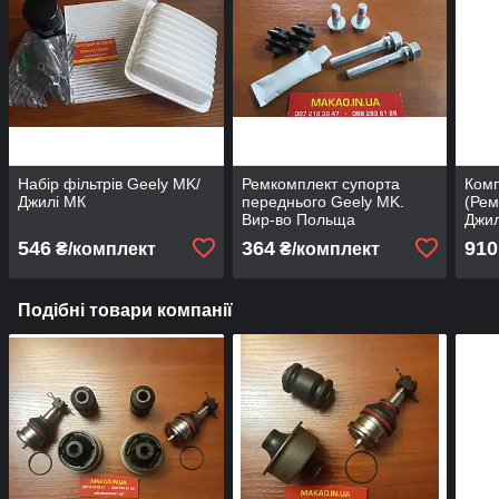
Набір фільтрів Geely MK/
Ремкомплект супорта
Ком
Джилі МК
переднього Geely MK.
(Рем
Вир-во Польща
Джил
"Day
546
364
910
₴/комплект
₴/комплект
Подібні товари компанії