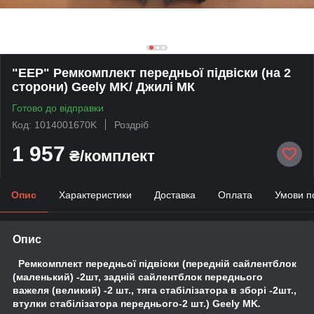
"EEP" Ремкомплект передньої підвіски (на 2
сторони) Geely MK/ Джилі МК
Готово до відправки
Код: 1014001670K
Роздріб
1 957
₴/комплект
Опис
Характеристики
Доставка
Оплата
Умови п
Опис
Ремкомплект передньої підвіски (передній сайлентблок
(маленький) -2шт, задній сайлентблок переднього
важеля (великий) -2 шт., тяга стабілізатора в зборі -2шт.,
втулки стабілізатора переднього-2 шт.) Geely MK
.