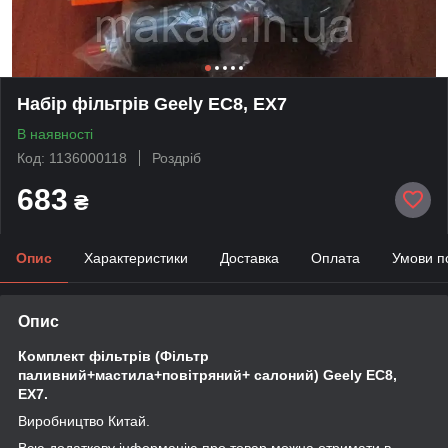
Набір фільтрів Geely EC8, EX7
В наявності
Код: 1136000118
Роздріб
683
₴
Опис
Характеристики
Доставка
Оплата
Умови п
Опис
Комплект фільтрів (Фільтр
паливний+мастила+повітряний+ салоний) Geely EC8,
EX7.
Виробництво Китай.
Всю додаткову інформацію про товар можна отримати в