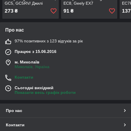
GC5, GC5RV/ Джилі
EC8, Geely EX7
EC7R
Емгранд 1.5
273
91
137
₴
₴
Про нас
97% позитивних з 123 відгуків за рік
Працює з 15.06.2016
м. Миколаїв
Миколаїв, Україна
Контакти
Сьогодні вихідний
Показати весь графік роботи
Про нас
Контакти