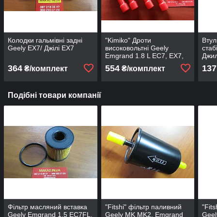
Колодки гальмівні задні
"Kimiko" Дроти
Втул
Geely EX7/ Джілі ЕХ7
високовольтні Geely
стаб
Emgrand 1.8 L EC7, EX7,
Джил
FC, SL
364
554
137
₴/комплект
₴/комплект
Подібні товари компанії
Фільтр масляний вставка
"Fitshi" фільтр паливний
"Fit
Geely Emgrand 1.5 EC7FL,
Geely MK MK2, Emgrand
Geel