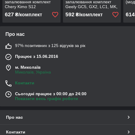
запалювання комплект
запалювання комплект
(мод
Chery Kimo S12
Geely GC5, GX2, LC1, MK,
MK 2, MK Cross
627
592
614
₴/комплект
₴/комплект
Про нас
97% позитивних з 125 відгуків за рік
Працює з 15.06.2016
м. Миколаїв
Миколаїв, Україна
Контакти
Сьогодні працює з 00:00 до 24:00
Показати весь графік роботи
Про нас
Контакти