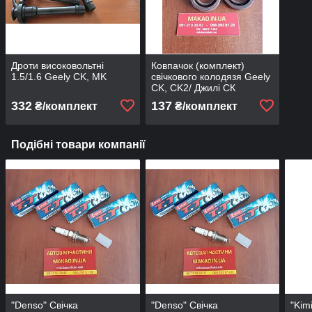
Дроти високовольтні
Ковпачок (комплект)
1.5/1.6 Geely CK, MK
свічкового колодязя Geely
CK, CK2/ Джилі СК
332
137
₴/комплект
₴/комплект
Подібні товари компанії
"Denso" Свічка
"Denso" Свічка
"Kim