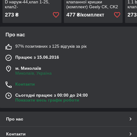
D наруж-44,клап 1-25,
клапанної кришки
1.1 
клап2-
(комплект) Geely CK, CK2
клап
13,вис.заг-22,довжина
MK, MK2/ Джілі СК, МК
довж
273
477
273
₴
₴/комплект
захвату-10,5 мм
Про нас
97% позитивних з 125 відгуків за рік
Працює з 15.06.2016
м. Миколаїв
Миколаїв, Україна
Контакти
Сьогодні працює з 00:00 до 24:00
Показати весь графік роботи
Про нас
Контакти