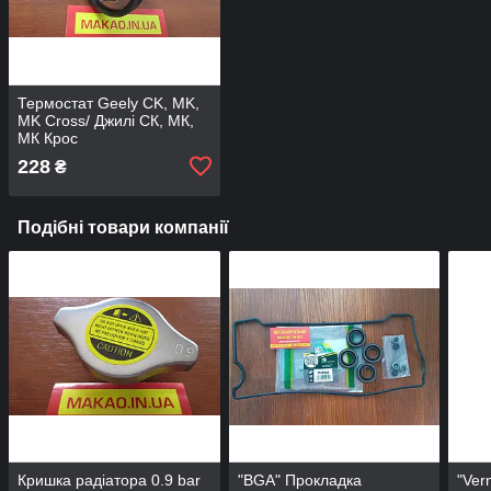
Термостат Geely CK, MK,
MK Cross/ Джилі СК, МК,
МК Крос
228
₴
Подібні товари компанії
Кришка радіатора 0.9 bar
"BGA" Прокладка
"Ver