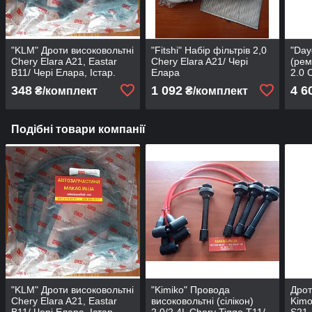
"KLM" Дроти високовольтні
"Fitshi" Набір фільтрів 2,0
"Day
Chery Elara A21, Eastar
Chery Elara A21/ Чері
(рем
B11/ Чері Елара, Істар.
Елара
2.0 
Acteco
348
1 092
4 6
₴/комплект
₴/комплект
Подібні товари компанії
"KLM" Дроти високовольтні
"Kimiko" Провода
Дрот
Chery Elara A21, Eastar
високовольтні (сілікон)
Kimo