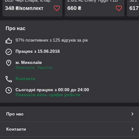
B11/ Чері Елара, Істар.
2.0/2.4L Chery Tiggo T11/
S21
Acteco
Чері Тігго
348
660
617
₴/комплект
₴
Про нас
97% позитивних з 125 відгуків за рік
Працює з 15.06.2016
м. Миколаїв
Миколаїв, Україна
Контакти
Сьогодні працює з 00:00 до 24:00
Показати весь графік роботи
Про нас
Контакти