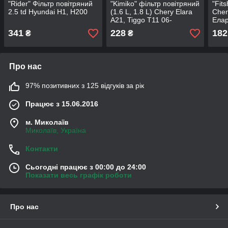
"Rider" Фільтр повітряний
"Kimiko" фільтр повітряний
"Fit
2.5 td Hyundai H1, H200
(1.6 L, 1.8 L) Chery Elara
Cher
A21, Tiggo T11 06-
Ела
341
228
182
₴
₴
Про нас
97% позитивних з 125 відгуків за рік
Працює з 15.06.2016
м. Миколаїв
Миколаїв, Україна
Контакти
Сьогодні працює з 00:00 до 24:00
Показати весь графік роботи
Про нас