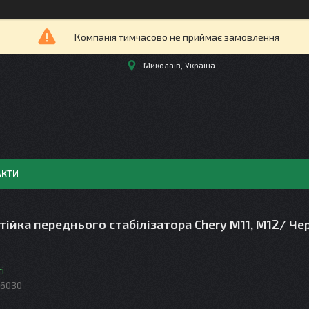
Компанія тимчасово не приймає замовлення
Миколаїв, Україна
АКТИ
стійка переднього стабілізатора Chery M11, M12/ Чер
і
06030