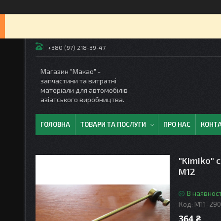
+380 (97) 218-39-47
Магазин "Макао" -
запчастини та витратні
матеріали для автомобілів
азіатського виробництва.
ГОЛОВНА
ТОВАРИ ТА ПОСЛУГИ
ПРО НАС
КОНТ
"Kimiko" 
М12
В наявност
Код:
M11-29
364 ₴