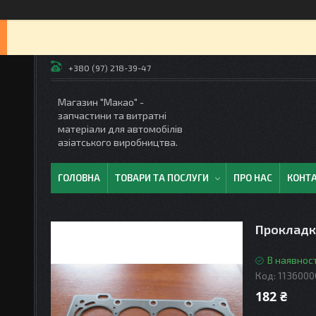
+380 (97) 218-39-47
Магазин "Макао" -
запчастини та витратні
матеріали для автомобілів
азіатського виробництва.
ГОЛОВНА
ТОВАРИ ТА ПОСЛУГИ
ПРО НАС
КОНТ
Прокладка
В наявност
Код:
1136000
182 ₴