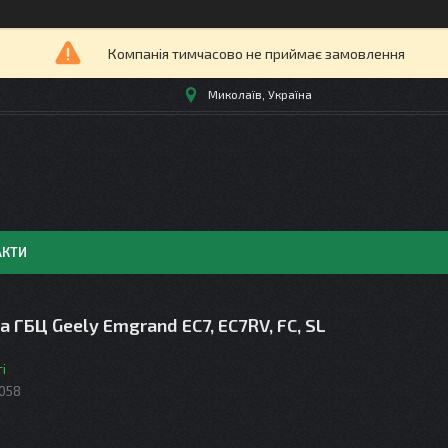
Компанія тимчасово не приймає замовлення
Миколаїв, Україна
АКТИ
 ГБЦ Geely Emgrand EC7, EC7RV, FC, SL
і
058