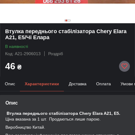
Втулка переднього стабілізатора Chery Elara
A21, E5/Чі Елара
В наявності
Код: A21-2906013
Роздріб
46
₴
Опис
Характеристики
Доставка
Оплата
Умови 
Опис
Втулка переднього стабілізатора Chery Elara A21, E5.
Ціна вказана за 1 шт. Продаються лише парою.
Виробництво Китай.