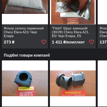
Фільтр салону первинний
"Fitshi" Шрус зовнішній
Філь
Chery Elara A21/ Чері
(30/28) Chery Elara A21,
Elar
Елара
E5/ Чері Елара, Е5
Cher
Іста
273
1 411
137
₴
₴/комплект
Cher
Подібні товари компанії