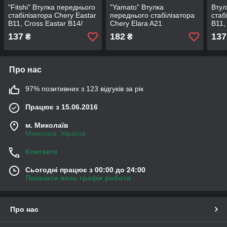
"Fitshi" Втулка переднього
"Yamato" Втулка
Втул
стабілізатора Chery Eastar
переднього стабілізатора
стаб
B11, Cross Eastar B14/
Chery Elara A21
B11,
Чері Істар, Крос Істар
Іста
137
182
137
₴
₴
Про нас
97% позитивних з 123 відгуків за рік
Працює з 15.06.2016
м. Миколаїв
Миколаїв, Україна
Контакти
Сьогодні працює з 00:00 до 24:00
Показати весь графік роботи
Про нас