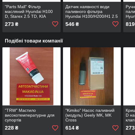
"Parts Mall" Фільтр
Датчик наявності води
Ручн
масляний Hyundai H100
паливного фільтра
пали
D, Starex 2.5 TD, KIA
Hyundai H100/H200/H1 2.5
Hyun
Carnival
Diesel /Mitsubishi
2.0/2
273
546
819
₴
₴
L200/l300 Pajero 2.5 d/td
Подібні товари компанії
"TRW" Мастило
"Kimiko" Насос паливний
Криш
високотемпературне для
(модуль) Geely MK, MK
D на
супортів
Cross
клап
13,в
228
614
273
₴
₴
захв