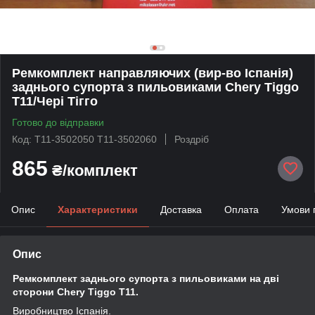
Ремкомплект направляючих (вир-во Іспанія)
заднього супорта з пильовиками Chery Tiggo
T11/Чері Тігго
Готово до відправки
Код: T11-3502050 T11-3502060
Роздріб
865
₴/комплект
Опис
Характеристики
Доставка
Оплата
Умови 
Опис
Ремкомплект заднього супорта з пильовиками на дві
сторони Chery Tiggo T11.
Виробництво Іспанія.