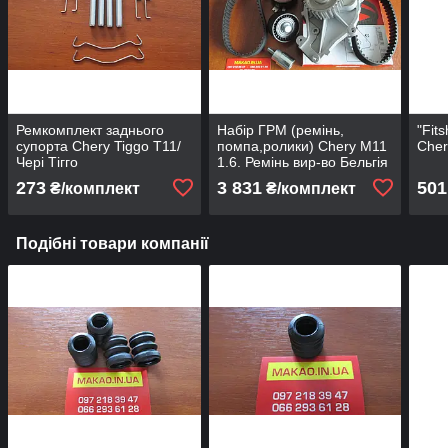
Ремкомплект заднього
Набір ГРМ (ремінь,
"Fit
супорта Chery Tiggo T11/
помпа,ролики) Chery M11
Cher
Чері Тігго
1.6. Ремінь вир-во Бельгія
"Gates"
273
3 831
501
₴/комплект
₴/комплект
Подібні товари компанії