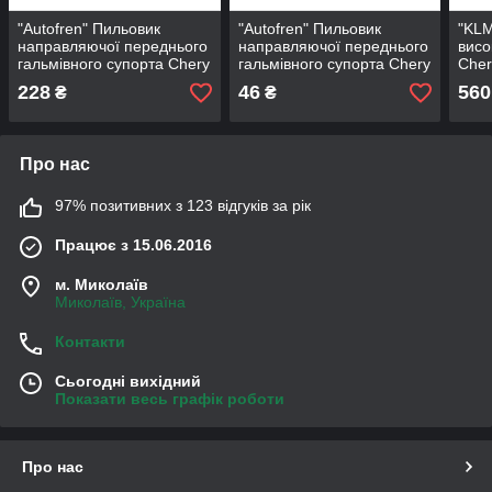
"Autofren" Пильовик
"Autofren" Пильовик
"KL
направляючої переднього
направляючої переднього
висо
гальмівного супорта Chery
гальмівного супорта Chery
Cher
Amulet A15, Jaggi S21
Amulet A15, Jaggi S21
228
46
560
₴
₴
Про нас
97% позитивних з 123 відгуків за рік
Працює з 15.06.2016
м. Миколаїв
Миколаїв, Україна
Контакти
Сьогодні вихідний
Показати весь графік роботи
Про нас